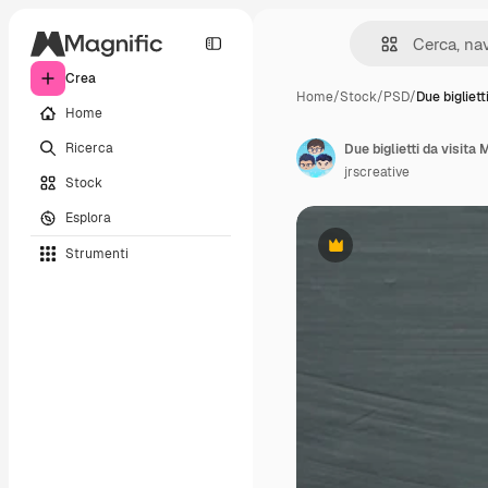
Crea
Home
/
Stock
/
PSD
/
Due bigliett
Home
Ricerca
Due biglietti da visita
jrscreative
Stock
Esplora
Strumenti
Premium