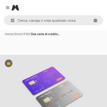
Magnific
Close menu
Cerca 
Home
/
Stock
/
PSD
/
Due carte di credito…
Premium