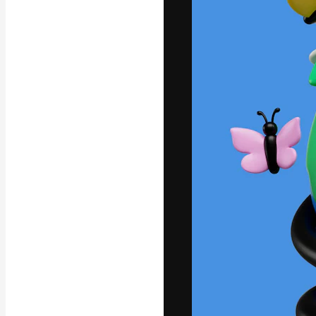
La piattaforma c
migliori lavori. 
creativi, impres
Italiano
Copyright © 2010