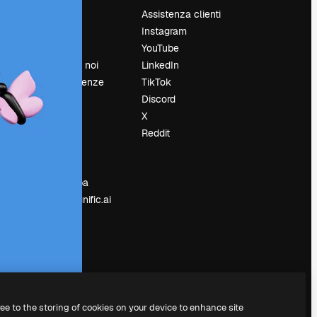
Prezzi
Assistenza clienti
Chi siamo
Instagram
Recensioni
YouTube
Lavora con noi
LinkedIn
Cerca tendenze
TikTok
Blog
Discord
Eventi
X
Slidesgo
Reddit
e
Vendi i tuoi
contenuti
Sala stampa
Cerchi magnific.ai
ree to the storing of cookies on your device to enhance site