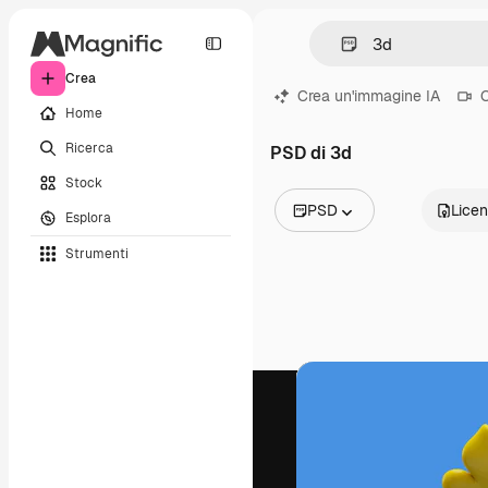
Crea
Crea un'immagine IA
C
Home
Ricerca
PSD di 3d
Stock
PSD
Lice
Esplora
Tutte le immagini
Strumenti
Vettori
Illustrazioni
Foto
PSD
Modelli
Mockup
Video
Clip video
Motion graphic
Modelli di video
Icone
Modelli 3D
Font