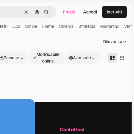
Prezzi
Accedi
Iscriviti
Cancella
Cerca per immagine
Ricerca
fetti
Luci
Ombre
Forme
Cinema
Strategia
Marketing
Vetro
Rilevanza
Modificabile
Persone
Avanzate
online
Azienda
Contattaci