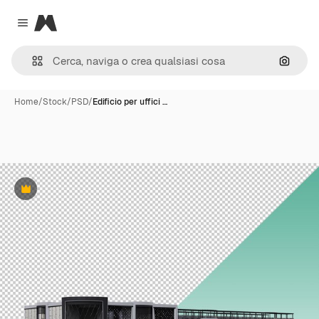
Magnific
Close menu
Cerca 
Home
/
Stock
/
PSD
/
Edificio per uffici …
Premium