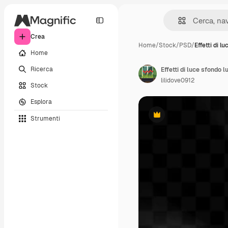
Crea
Home
/
Stock
/
PSD
/
Effetti di l
Home
Ricerca
Effetti di luce sfondo l
lilidove0912
Stock
Esplora
Strumenti
Premium