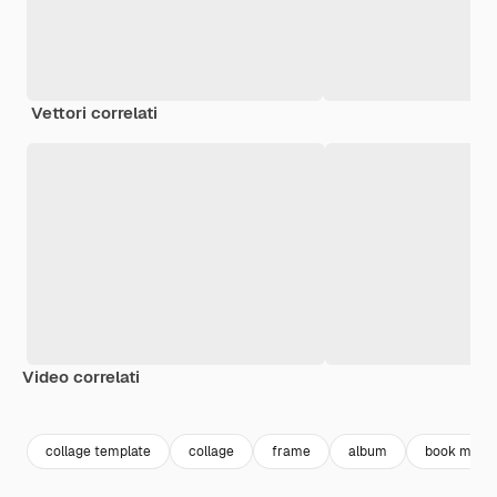
Vettori correlati
Video correlati
Premium
Premium
collage template
collage
frame
album
book mock