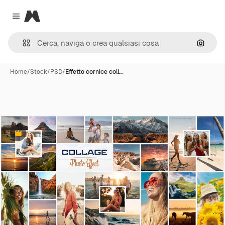
Magnific
Close menu
Cerca 
Home
/
Stock
/
PSD
/
Effetto cornice coll…
Premium