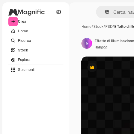
Crea
Home
/
Stock
/
PSD
/
Effetto di i
Home
Ricerca
Effetto di illuminazion
Rangog
Stock
Esplora
Strumenti
Premium