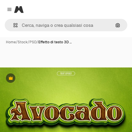
Magnific
Close menu
Cerca 
Home
/
Stock
/
PSD
/
Effetto di testo 3D …
Premium