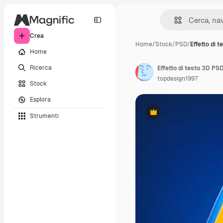
Crea
Home
/
Stock
/
PSD
/
Effetto di t
Home
Ricerca
Effetto di testo 3D PS
topdesign1997
Stock
Esplora
Strumenti
Premium