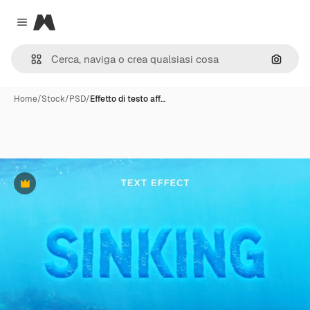
Magnific
Close menu
Cerca 
Home
/
Stock
/
PSD
/
Effetto di testo aff…
Premium