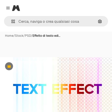
Magnific
Close menu
Cerca 
Home
/
Stock
/
PSD
/
Effetto di testo edi…
Premium