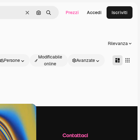
Prezzi
Accedi
Iscriviti
Cancella
Cerca per immagine
Ricerca
Rilevanza
Modificabile
Persone
Avanzate
online
Azienda
Contattaci