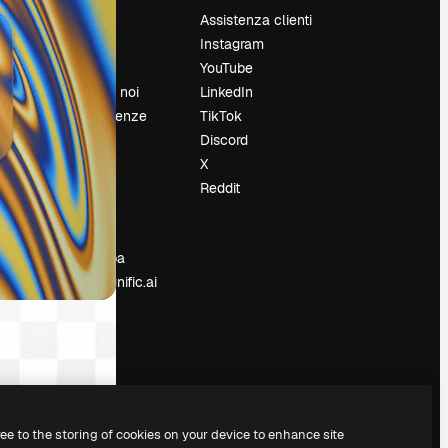
Prezzi
Assistenza clienti
Chi siamo
Instagram
Recensioni
YouTube
Lavora con noi
LinkedIn
Cerca tendenze
TikTok
Blog
Discord
Eventi
X
Slidesgo
Reddit
e
Vendi i tuoi
contenuti
Sala stampa
Cerchi magnific.ai
ree to the storing of cookies on your device to enhance site