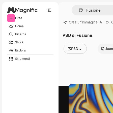
Crea
Crea un'immagine IA
C
Home
Ricerca
PSD di Fusione
Stock
PSD
Lice
Esplora
Tutte le immagini
Strumenti
Vettori
Illustrazioni
Foto
PSD
Modelli
Mockup
Video
Clip video
Motion graphic
Modelli di video
Icone
Modelli 3D
Font