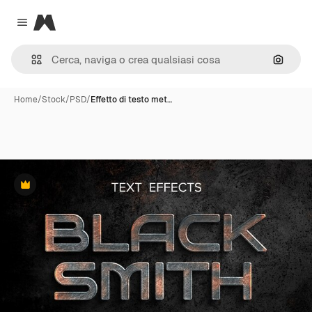
Magnific
Close menu
Cerca 
Home
/
Stock
/
PSD
/
Effetto di testo met…
Premium