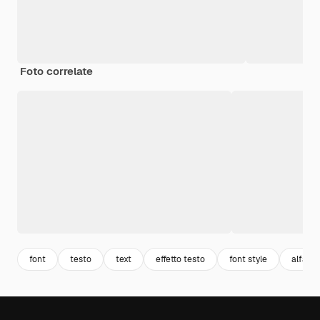
Foto correlate
font
testo
text
effetto testo
font style
alfabe