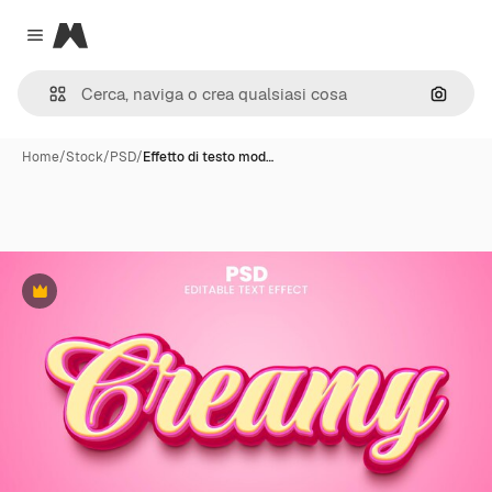
Magnific
Close menu
Cerca 
Home
/
Stock
/
PSD
/
Effetto di testo mod…
Premium