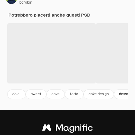
bdrobin
Potrebbero piacerti anche questi PSD
dolci
sweet
cake
torta
cake design
dessert