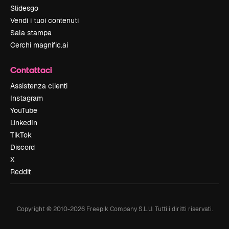
Slidesgo
Vendi i tuoi contenuti
Sala stampa
Cerchi magnific.ai
Contattaci
Assistenza clienti
Instagram
YouTube
LinkedIn
TikTok
Discord
X
Reddit
Copyright © 2010-
2026
Freepik Company S.L.U.
Tutti i diritti riservati
.