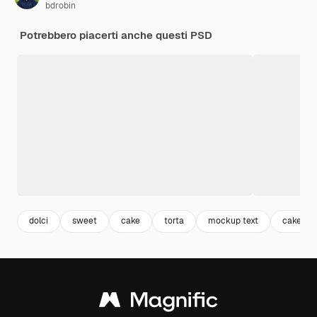
bdrobin
Potrebbero piacerti anche questi PSD
dolci
sweet
cake
torta
mockup text
cake des