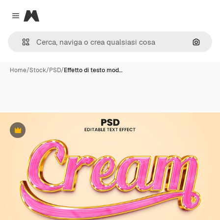
Magnific
Close menu
Cerca 
Home
/
Stock
/
PSD
/
Effetto di testo mod…
Premium