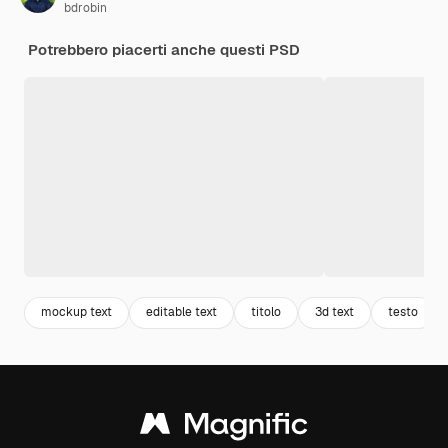
bdrobin
Potrebbero piacerti anche questi PSD
mockup text
editable text
titolo
3d text
testo