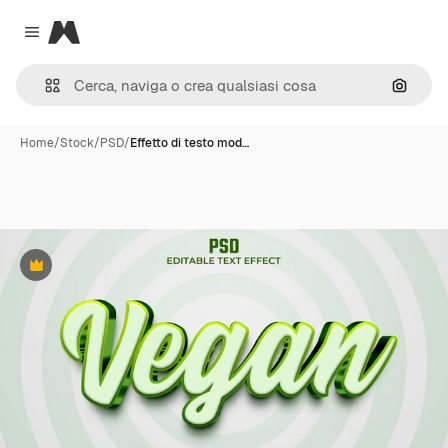
Magnific
Close menu
Cerca 
Home
/
Stock
/
PSD
/
Effetto di testo mod…
Premium