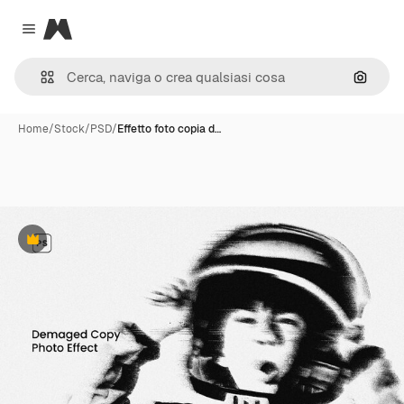
Magnific
Close menu
Cerca 
Home
/
Stock
/
PSD
/
Effetto foto copia d…
Premium