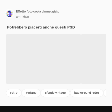
Effetto foto copia danneggiato
amrikhsn
Potrebbero piacerti anche questi PSD
retro
vintage
sfondo vintage
background retro
pos