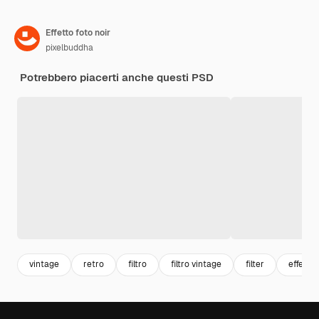
Effetto foto noir
pixelbuddha
Potrebbero piacerti anche questi PSD
vintage
retro
filtro
filtro vintage
filter
effetto