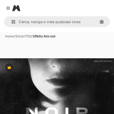
Magnific
Close menu
Cerca 
Home
/
Stock
/
PSD
/
Effetto foto noir
Premium