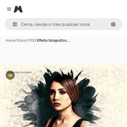
Magnific
Close menu
Cerca 
Home
/
Stock
/
PSD
/
Effetto fotografico …
Premium