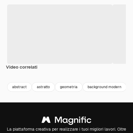
Video correlati
Premium
Premium
Premium
Premium
abstract
astratto
geometria
background modern
La piattaforma creativa per realizzare i tuoi migliori lavori. Oltre