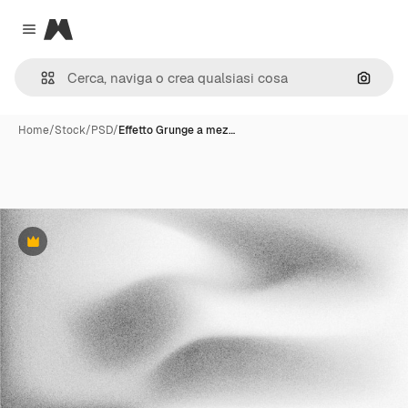
Magnific
Close menu
Cerca 
Home
/
Stock
/
PSD
/
Effetto Grunge a mez…
Premium