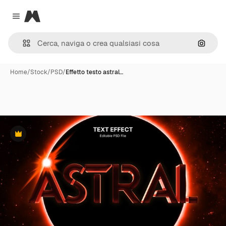
Magnific
Close menu
Cerca 
Home
/
Stock
/
PSD
/
Effetto testo astral…
Premium