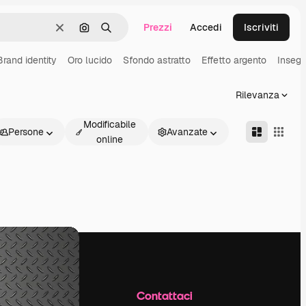
Prezzi
Accedi
Iscriviti
Cancella
Cerca per immagine
Ricerca
Brand identity
Oro lucido
Sfondo astratto
Effetto argento
Inseg
Rilevanza
Modificabile
Persone
Avanzate
online
Azienda
Contattaci