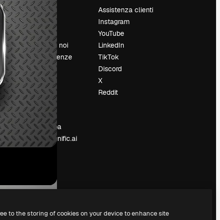
Prezzi
Assistenza clienti
Chi siamo
Instagram
Recensioni
YouTube
Lavora con noi
LinkedIn
Cerca tendenze
TikTok
Blog
Discord
Eventi
X
Slidesgo
Reddit
e
Vendi i tuoi
contenuti
Sala stampa
Cerchi magnific.ai
ree to the storing of cookies on your device to enhance site