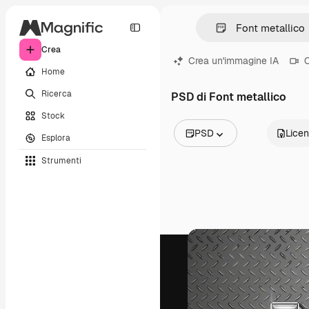
Crea
Crea un'immagine IA
C
Home
Ricerca
PSD di Font metallico
Stock
PSD
Lice
Esplora
Tutte le immagini
Strumenti
Vettori
Illustrazioni
Foto
PSD
Modelli
Mockup
Video
Clip video
Motion graphic
Modelli di video
Icone
Modelli 3D
Font