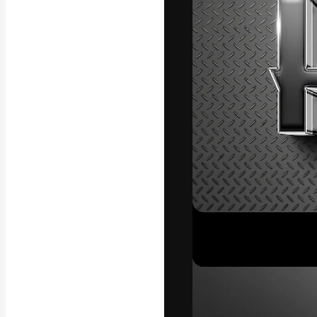
La piattaforma c
migliori lavori. 
creativi, impres
Italiano
Copyright © 2010