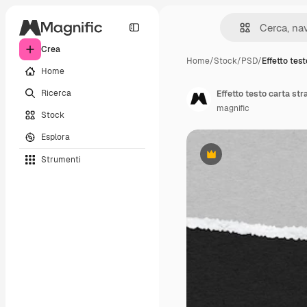
Crea
Home
/
Stock
/
PSD
/
Effetto test
Home
Ricerca
Effetto testo carta str
magnific
Stock
Esplora
Strumenti
Premium