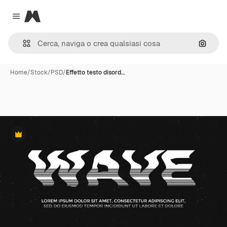
Magnific
Close menu
Cerca 
Home
/
Stock
/
PSD
/
Effetto testo disord…
Premium