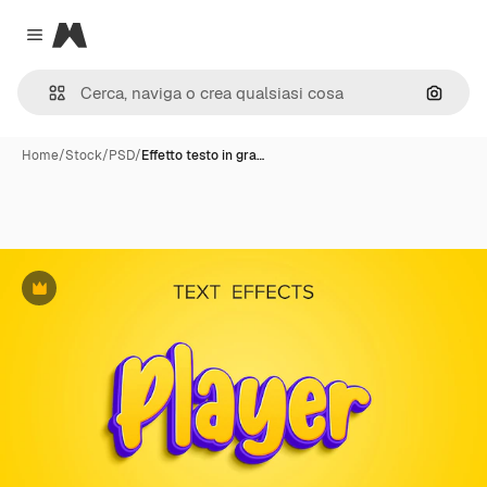
Magnific
Close menu
Cerca 
Home
/
Stock
/
PSD
/
Effetto testo in gra…
Premium