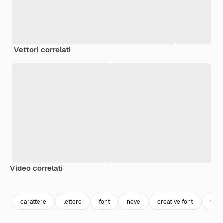
Vettori correlati
Video correlati
Premium
Premium
Premium
Premium
Generato da
carattere
lettere
font
neve
creative font
test