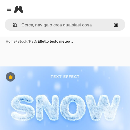
Magnific
Close menu
Cerca 
Home
/
Stock
/
PSD
/
Effetto testo meteo …
Premium