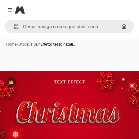
Magnific
Close menu
Cerca 
Home
/
Stock
/
PSD
/
Effetto testo natali…
Premium