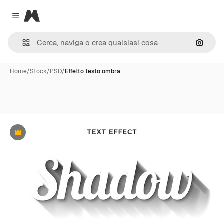
Magnific
Close menu
Cerca 
Home
/
Stock
/
PSD
/
Effetto testo ombra
Premium