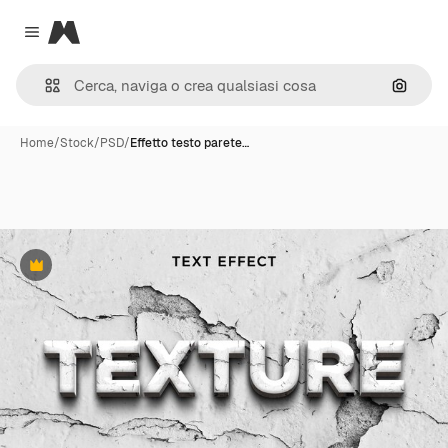
Magnific
Close menu
Cerca 
Home
/
Stock
/
PSD
/
Effetto testo parete…
Premium