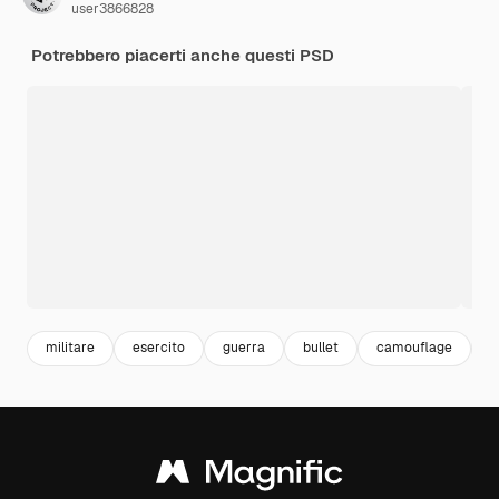
user3866828
Potrebbero piacerti anche questi PSD
militare
esercito
guerra
bullet
camouflage
3