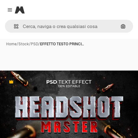
Magnific
Close menu
Cerca 
Home
/
Stock
/
PSD
/
EFFETTO TESTO PRINCI…
Premium