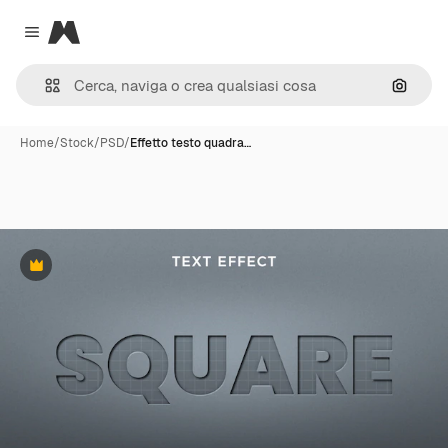
Magnific
Close menu
Cerca 
Home
/
Stock
/
PSD
/
Effetto testo quadra…
Premium