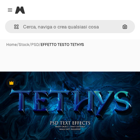
Magnific
Close menu
Cerca 
Home
/
Stock
/
PSD
/
EFFETTO TESTO TETHYS
Premium