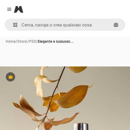
Magnific
Close menu
Cerca 
Home
/
Stock
/
PSD
/
Elegante e lussuoso …
Premium