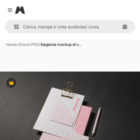
Magnific
Close menu
Cerca 
Home
/
Stock
/
PSD
/
Elegante mockup di c…
Premium