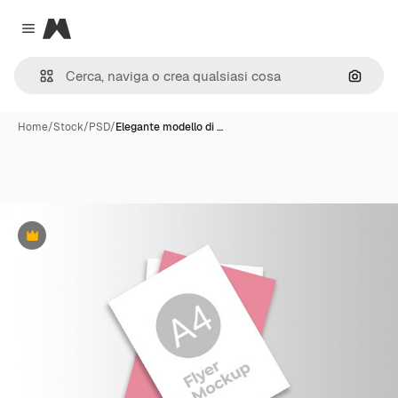
Magnific
Close menu
Cerca 
Home
/
Stock
/
PSD
/
Elegante modello di …
Premium