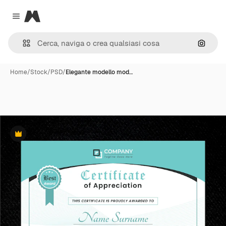
Magnific
Close menu
Cerca 
Home
/
Stock
/
PSD
/
Elegante modello mod…
Premium