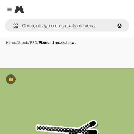
Magnific
Close menu
Cerca 
Home
/
Stock
/
PSD
/
Elementi mezzatinta …
Premium