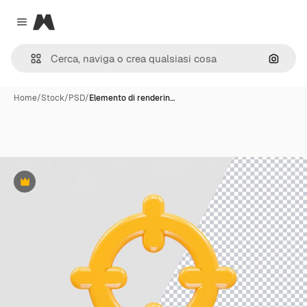
Magnific
Close menu
Cerca 
Home
/
Stock
/
PSD
/
Elemento di renderin…
Premium