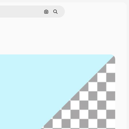
Cerca per immagine
Ricerca