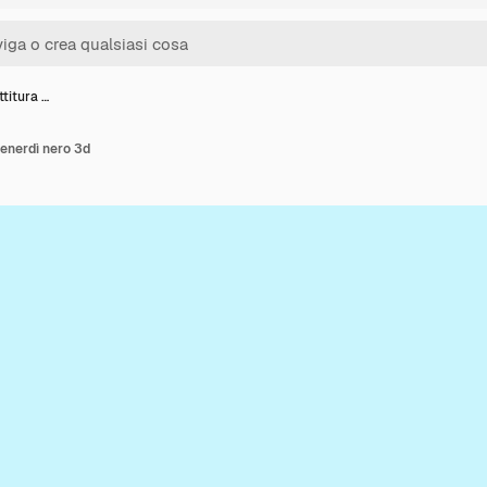
ttitura …
 venerdì nero 3d