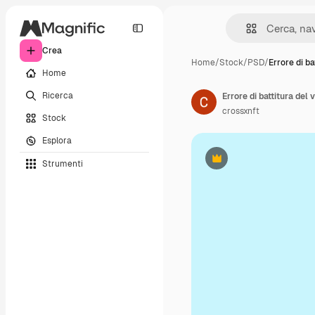
Crea
Home
/
Stock
/
PSD
/
Errore di ba
Home
Ricerca
Errore di battitura del
crossxnft
Stock
Esplora
Strumenti
Premium