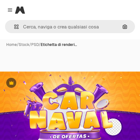
Magnific
Close menu
Cerca 
Home
/
Stock
/
PSD
/
Etichetta di renderi…
Premium