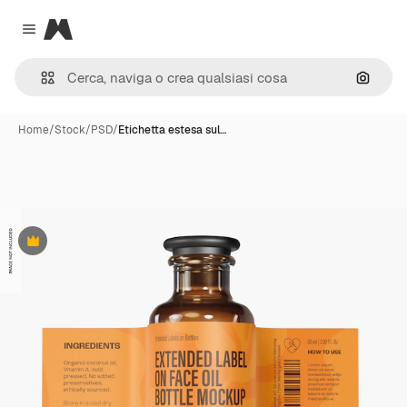
Magnific
Close menu
Cerca 
Home
/
Stock
/
PSD
/
Etichetta estesa sul…
Premium