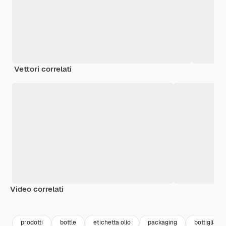
Vettori correlati
Video correlati
Premium
Premium
Premium
Premium
prodotti
bottle
etichetta olio
packaging
bottiglia