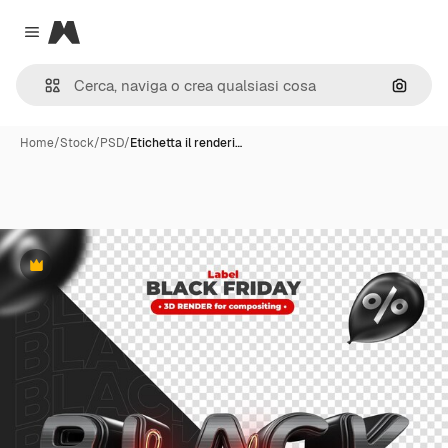
Magnific
Close menu
Cerca 
Home
/
Stock
/
PSD
/
Etichetta il renderi…
Premium