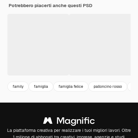
Potrebbero piacerti anche questi PSD
family
famiglia
famiglia felice
palloncino rosso
div
La piattaforma creativa per realizzare i tuoi migliori lavori. Oltre
1 milione di abbonati tra creativi, imprese, agenzie e studi.