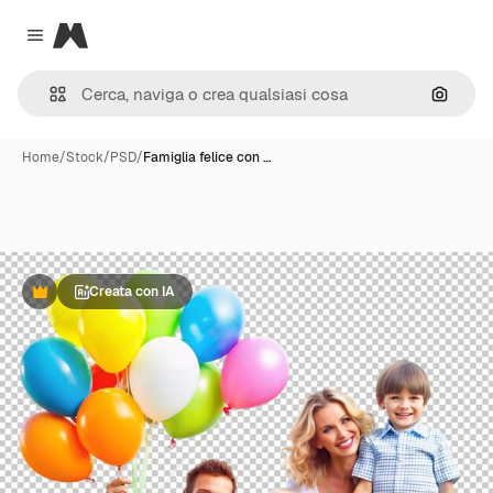
Magnific
Close menu
Cerca 
Home
/
Stock
/
PSD
/
Famiglia felice con …
Creata con IA
Premium