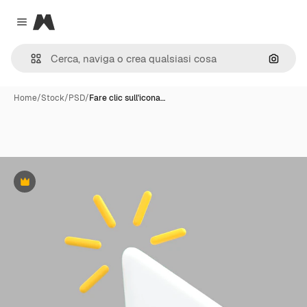
Magnific
Close menu
Cerca 
Home
/
Stock
/
PSD
/
Fare clic sull'icona…
Premium