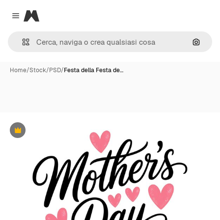
Magnific
Close menu
Cerca 
Home
/
Stock
/
PSD
/
Festa della Festa de…
Premium