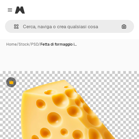
Magnific
Close menu
Cerca 
Home
/
Stock
/
PSD
/
Fetta di formaggio i…
Premium