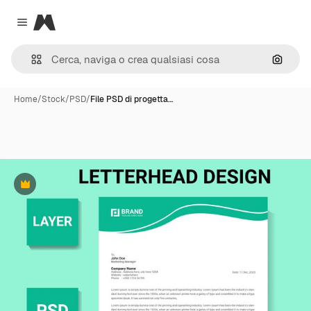
Magnific
Close menu
Cerca 
Home
/
Stock
/
PSD
/
File PSD di progetta…
Premium