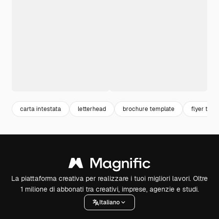
carta intestata
letterhead
brochure template
flyer tem
La piattaforma creativa per realizzare i tuoi migliori lavori. Oltre
1 milione di abbonati tra creativi, imprese, agenzie e studi.
Italiano