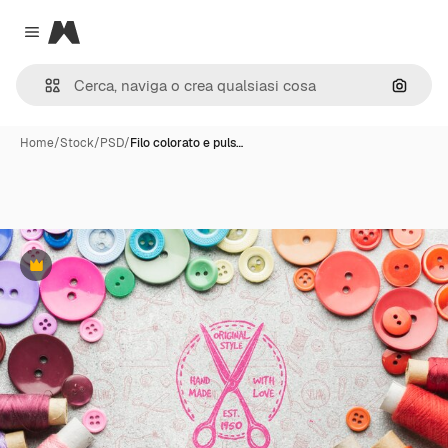
Magnific
Close menu
Cerca 
Home
/
Stock
/
PSD
/
Filo colorato e puls…
Premium