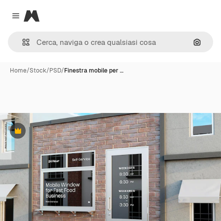
Magnific
Close menu
Cerca 
Home
/
Stock
/
PSD
/
Finestra mobile per …
Premium