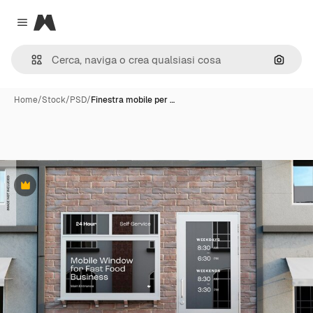
Magnific
Close menu
Cerca 
Home
/
Stock
/
PSD
/
Finestra mobile per …
Premium